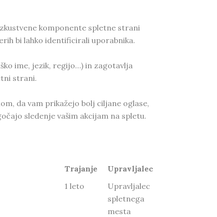
a izkustvene komponente spletne strani
rih bi lahko identificirali uporabnika.
ko ime, jezik, regijo…) in zagotavlja
ni strani.
m, da vam prikažejo bolj ciljane oglase,
gočajo sledenje vašim akcijam na spletu.
Trajanje
Upravljalec
1 leto
Upravljalec
spletnega
mesta