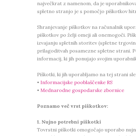
največkrat z namenom, da je uporabnikova 
spletno stranjo je s pomočjo piškotkov hitr
Shranjevanje piškotkov na računalnik upor
piškotkov po želji omeji ali onemogoči. Pi
izvajanju spletnih storitev (spletne trgov
prilagoditvah posamezne spletne strani. Po
informacij, ki jih ponujajo svojim uporabn
Piškotki, ki jih uporabljamo na tej strani s
•
Informacijske pooblaščenke RS
•
Mednarodne gospodarske zbornice
Poznamo več vrst piškotkov:
1. Nujno potrebni piškotki
Tovrstni piškotki omogočajo uporabo nujno 