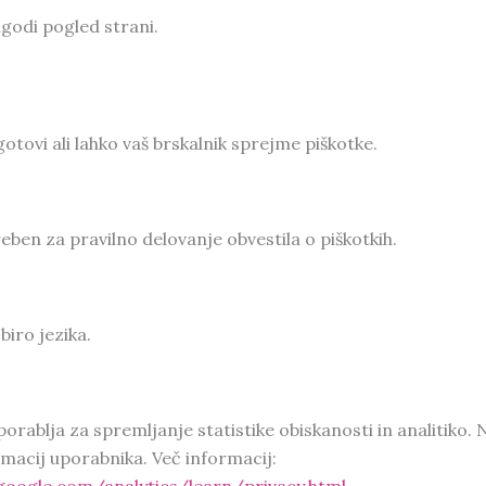
agodi pogled strani.
ugotovi ali lahko vaš brskalnik sprejme piškotke.
eben za pravilno delovanje obvestila o piškotkih.
biro jezika.
porablja za spremljanje statistike obiskanosti in analitiko. 
macij uporabnika. Več informacij: