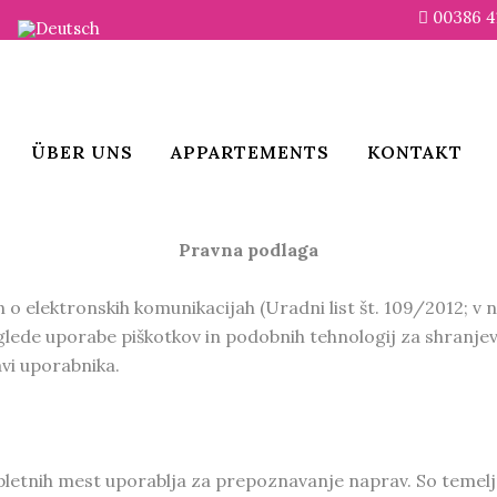
00386 4
ÜBER UNS
APPARTEMENTS
KONTAKT
Pravna podlaga
 elektronskih komunikacijah (Uradni list št. 109/2012; v na
 glede uporabe piškotkov in podobnih tehnologij za shranjev
avi uporabnika.
 spletnih mest uporablja za prepoznavanje naprav. So temel