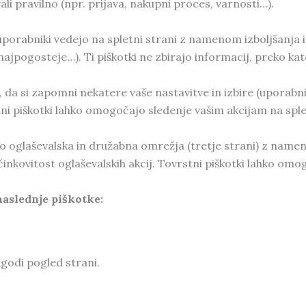
vali pravilno (npr. prijava, nakupni proces, varnosti…).
 uporabniki vedejo na spletni strani z namenom izboljšanj
najpogosteje…). Ti piškotki ne zbirajo informacij, preko kate
 da si zapomni nekatere vaše nastavitve in izbire (uporabniš
ni piškotki lahko omogočajo sledenje vašim akcijam na splet
 oglaševalska in družabna omrežja (tretje strani) z nameno
inkovitost oglaševalskih akcij. Tovrstni piškotki lahko omo
naslednje piškotke:
agodi pogled strani.