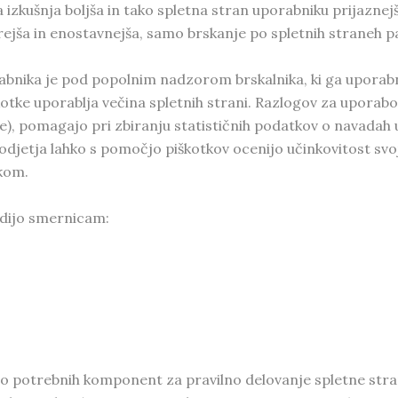
izkušnja boljša in tako spletna stran uporabniku prijaznej
ejša in enostavnejša, samo brskanje po spletnih straneh pa 
abnika je pod popolnim nadzorom brskalnika, ki ga uporabn
škotke uporablja večina spletnih strani. Razlogov za uporab
ine), pomagajo pri zbiranju statističnih podatkov o navadah
djetja lahko s pomočjo piškotkov ocenijo učinkovitost svoji
ikom.
ledijo smernicam:
potrebnih komponent za pravilno delovanje spletne strani. B