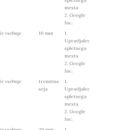
spletnega
mesta
2. Google
Inc.
Ne vsebuje
10 min
1.
Upravljalec
spletnega
mesta
2. Google
Inc.
Ne vsebuje
trenutna
1.
seja
Upravljalec
spletnega
mesta
2. Google
Inc.
Ne vsebuje
30 min
1.