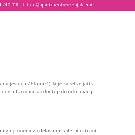
1 740 018
info@apartments-vrenjak.com
daljevanju ZEKom-1), ki je začel veljati v
anje informacij ali dostop do informacij,
jnega pomena za delovanje spletnih strani,