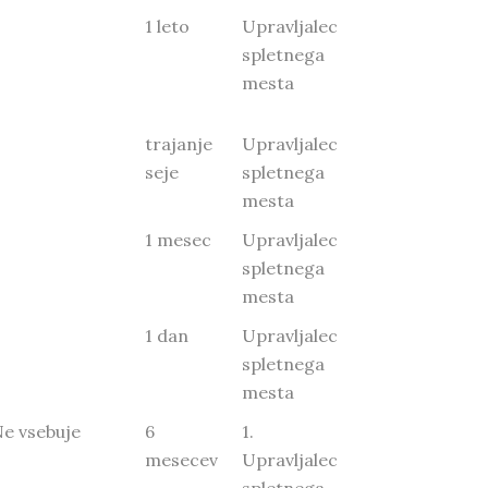
1 leto
Upravljalec
spletnega
mesta
trajanje
Upravljalec
seje
spletnega
mesta
1 mesec
Upravljalec
spletnega
mesta
1 dan
Upravljalec
spletnega
mesta
Ne vsebuje
6
1.
mesecev
Upravljalec