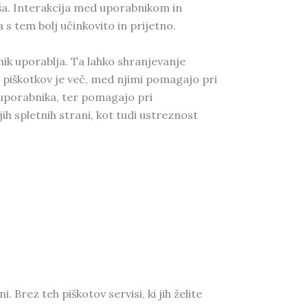
ša. Interakcija med uporabnikom in
s tem bolj učinkovito in prijetno.
ik uporablja. Ta lahko shranjevanje
o piškotkov je več, med njimi pomagajo pri
 uporabnika, ter pomagajo pri
h spletnih strani, kot tudi ustreznost
rez teh piškotov servisi, ki jih želite